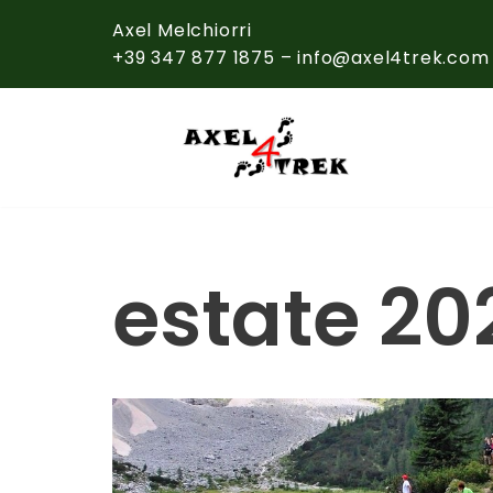
Axel Melchiorri
+39 347 877 1875 – info@axel4trek.com
Vai
al
contenuto
estate 20