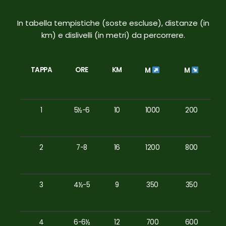
In tabella tempistiche (soste escluse), distanze (in
km) e dislivelli (in metri) da percorrere.
TAPPA
ORE
KM
M
M
1
5½-6
10
1000
200
2
7-8
16
1200
800
3
4½-5
9
350
350
4
6-6½
12
700
600