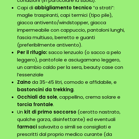
condizioni (in particolare la suola).
Capi di
abbigliamento tecnico
“a strati”:
maglie traspiranti, capi termici (tipo pile),
giacca antivento/windstopper, giacca
impermeabile con cappuccio, pantaloni lunghi,
fascia multiuso, berretto e guanti
(preferibilmente antivento).
Per il rifugio:
sacco lenzuolo (o sacco a pelo
leggero), pantofole e asciugamano leggero,
un cambio caldo per la sera, beauty case con
l’essenziale
Zaino
da 35-45 litri, comodo e affidabile, e
bastoncini da trekking
.
Occhiali da sole
, cappellino, crema solare e
torcia frontale
.
Un
kit di primo soccorso
(cerotto nastrato,
qualche garza, disinfettante) ed eventuali
farmaci
salvavita o simili se consigliati e
prescritti dal proprio medico curante (da